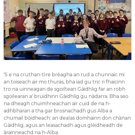
‘S e na cruthan-tìre brèagha an rud a chunnaic mi
an toiseach air mo thuras, bha iad gu tric ri fhaicinn
tro na uinneagan de sgoiltean Gàidhlig far an robh
sgoilearan a' bruidhinn Gàidhlig gu nàdarra. Bha seo
na dheagh chuimhneachan air cuid de na h-
adhbharan a tha gar brosnachadh gus Alba a
chumail bòidheach: an dealas domhainn don chànan
Gàidhlig, agus an leasachadh agus glèidheadh de
àrainneachd na h-Alba.