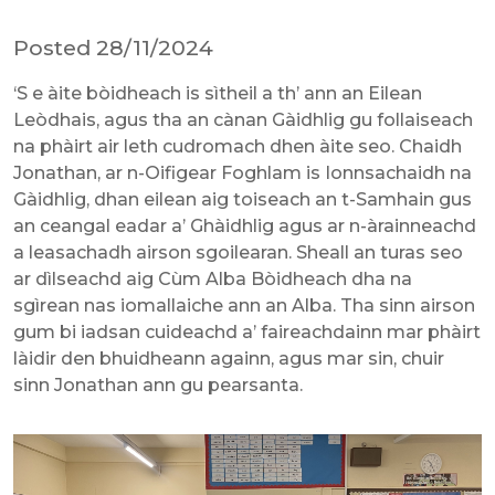
Posted 28/11/2024
‘S e àite bòidheach is sìtheil a th’ ann an Eilean
Leòdhais, agus tha an cànan Gàidhlig gu follaiseach
na phàirt air leth cudromach dhen àite seo. Chaidh
Jonathan, ar n-Oifigear Foghlam is Ionnsachaidh na
Gàidhlig, dhan eilean aig toiseach an t-Samhain gus
an ceangal eadar a’ Ghàidhlig agus ar n-àrainneachd
a leasachadh airson sgoilearan. Sheall an turas seo
ar dìlseachd aig Cùm Alba Bòidheach dha na
sgìrean nas iomallaiche ann an Alba. Tha sinn airson
gum bi iadsan cuideachd a’ faireachdainn mar phàirt
làidir den bhuidheann againn, agus mar sin, chuir
sinn Jonathan ann gu pearsanta.