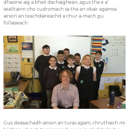
dhaoine aig a bheil dachaighean, agus tha e a’
sealltainn cho cudromach sa tha an obair agamsa
airson an teachdaireachd a chur a-mach gu
follaiseach.
Gus deasachadh airson an turas agam, chruthaich mi