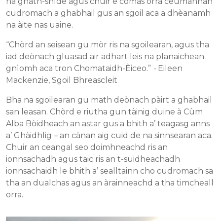
na gnàth-shìde agus chuir e comas orra ceumannan
cudromach a ghabhail gus an sgoil aca a dhèanamh
na àite nas uaine.
“Chòrd an seisean gu mòr ris na sgoilearan, agus tha
iad deònach gluasad air adhart leis na planaichean
gnìomh aca tron Chomataidh-Èiceo.”
-
Eileen
Mackenzie, Sgoil Bhreascleit
Bha na sgoilearan gu math deònach pàirt a ghabhail
san leasan. Chòrd e riutha gun tàinig duine à Cùm
Alba Bòidheach an astar gus a bhith a’ teagasg anns
a’ Ghàidhlig – an cànan aig cuid de na sinnsearan aca.
Chuir an ceangal seo doimhneachd ris an
ionnsachadh agus taic ris an t-suidheachadh
ionnsachaidh le bhith a’ sealltainn cho cudromach sa
tha an dualchas agus an àrainneachd a tha timcheall
orra.