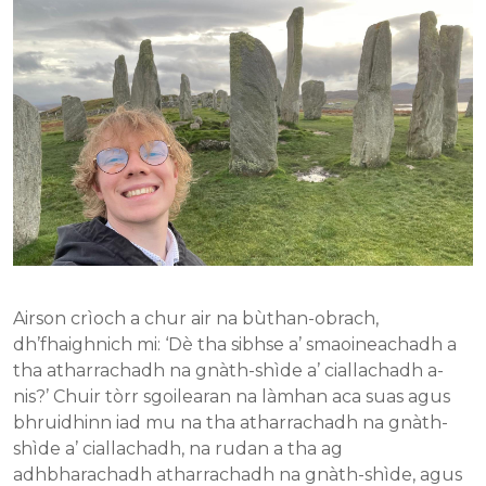
Airson crìoch a chur air na bùthan-obrach,
dh’fhaighnich mi: ‘Dè tha sibhse a’ smaoineachadh a
tha atharrachadh na gnàth-shìde a’ ciallachadh a-
nis?’ Chuir tòrr sgoilearan na làmhan aca suas agus
bhruidhinn iad mu na tha atharrachadh na gnàth-
shìde a’ ciallachadh, na rudan a tha ag
adhbharachadh atharrachadh na gnàth-shìde, agus