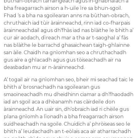
bùthan-obrach tarraingeach agus in-ghabhalach a
bha freagarrach airson a h-uile ìre sa bhun-sgoil.
Fhad ‘s a bha na sgoilearan anns na bùthan-obrach,
chruthaich iad tùir àrainneachd, rinn iad co-fharpais
àrainneachdail agus dh’fhàs iad nas blàithe le bhith a’
cur air aodach, dìreach mar a tha ar t-saoghal a’ fàs
nas blàithe le barrachd ghasaichean taigh-ghlainne
san àile. Chaidh na gnìomhan seo a chruthachadh
gus aire a ghlacadh agus gus tòiseachadh air na
deasbadan mu ar n-àrainneachd.
A’ togail air na gnìomhan seo, bheir mi seachad taic le
bhith a’ brosnachadh na sgoilearan gus
smaoineachadh mu dheidhinn ciamar a dh’fhaodadh
iad an sgoil aca a dhèanamh nas càirdeile don
àrainneachd. An uair sin, dh’obraich iad ri chèile gus
plana gnìomh a lìonadh a bha freagarrach airson
suidheachadh na sgoile. Chuidich a’ phròiseas seo le
bhith a’ leudachadh an t-eòlais aca air atharrachadh