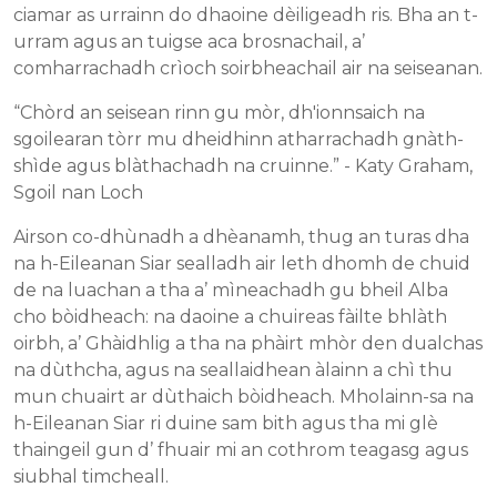
ciamar as urrainn do dhaoine dèiligeadh ris. Bha an t-
urram agus an tuigse aca brosnachail, a’
comharrachadh crìoch soirbheachail air na seiseanan.
“Chòrd an seisean rinn gu mòr, dh'ionnsaich na
sgoilearan tòrr mu dheidhinn atharrachadh gnàth-
shìde agus blàthachadh na cruinne.” - Katy Graham,
Sgoil nan Loch
Airson co-dhùnadh a dhèanamh, thug an turas dha
na h-Eileanan Siar sealladh air leth dhomh de chuid
de na luachan a tha a’ mìneachadh gu bheil Alba
cho bòidheach: na daoine a chuireas fàilte bhlàth
oirbh, a’ Ghàidhlig a tha na phàirt mhòr den dualchas
na dùthcha, agus na seallaidhean àlainn a chì thu
mun chuairt ar dùthaich bòidheach. Mholainn-sa na
h-Eileanan Siar ri duine sam bith agus tha mi glè
thaingeil gun d’ fhuair mi an cothrom teagasg agus
siubhal timcheall.