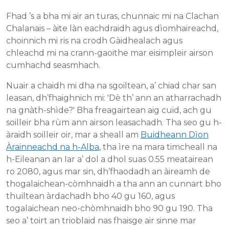
Fhad ’s a bha mi air an turas, chunnaic mi na Clachan
Chalanais – àite làn eachdraidh agus dìomhaireachd,
choinnich mi ris na crodh Gàidhealach agus
chleachd mi na crann-gaoithe mar eisimpleir airson
cumhachd seasmhach.
Nuair a chaidh mi dha na sgoiltean, a’ chiad char san
leasan, dh’fhaighnich mi: 'Dè th’ ann an atharrachadh
na gnàth-shìde?' Bha freagairtean aig cuid, ach gu
soilleir bha rùm ann airson leasachadh. Tha seo gu h-
àraidh soilleir oir, mar a sheall am
Buidheann Dìon
Àrainneachd na h-Alba
, tha ìre na mara timcheall na
h-Eileanan an Iar a’ dol a dhol suas 0.55 meatairean
ro 2080, agus mar sin, dh’fhaodadh an àireamh de
thogalaichean-còmhnaidh a tha ann an cunnart bho
thuiltean àrdachadh bho 40 gu 160, agus
togalaichean neo-chòmhnaidh bho 90 gu 190. Tha
seo a’ toirt an trioblaid nas fhaisge air sinne mar