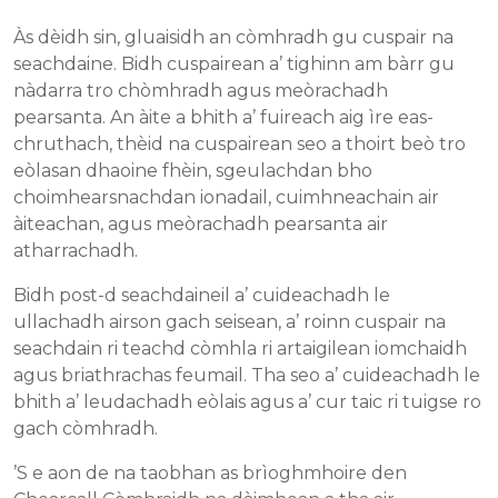
Às dèidh sin, gluaisidh an còmhradh gu cuspair na
seachdaine. Bidh cuspairean a’ tighinn am bàrr gu
nàdarra tro chòmhradh agus meòrachadh
pearsanta. An àite a bhith a’ fuireach aig ìre eas-
chruthach, thèid na cuspairean seo a thoirt beò tro
eòlasan dhaoine fhèin, sgeulachdan bho
choimhearsnachdan ionadail, cuimhneachain air
àiteachan, agus meòrachadh pearsanta air
atharrachadh.
Bidh post-d seachdaineil a’ cuideachadh le
ullachadh airson gach seisean, a’ roinn cuspair na
seachdain ri teachd còmhla ri artaigilean iomchaidh
agus briathrachas feumail. Tha seo a’ cuideachadh le
bhith a’ leudachadh eòlais agus a’ cur taic ri tuigse ro
gach còmhradh.
’S e aon de na taobhan as brìoghmhoire den