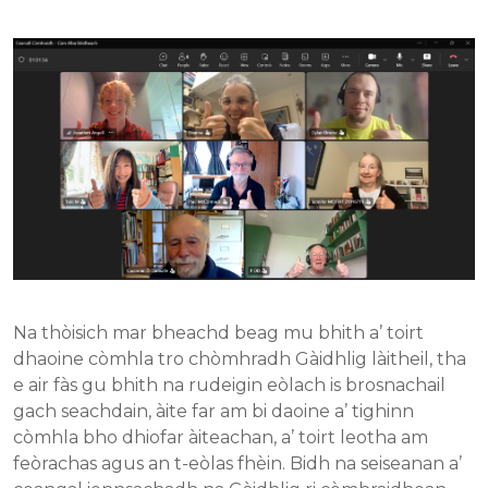
Na thòisich mar bheachd beag mu bhith a’ toirt
dhaoine còmhla tro chòmhradh Gàidhlig làitheil, tha
e air fàs gu bhith na rudeigin eòlach is brosnachail
gach seachdain, àite far am bi daoine a’ tighinn
còmhla bho dhiofar àiteachan, a’ toirt leotha am
feòrachas agus an t-eòlas fhèin. Bidh na seiseanan a’