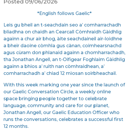
Posted 09/06/2026
*English follows Gaelic*
Leis gu bheil an t-seachdain seo a’ comharrachadh
bliadhna on chaidh an Cearcall Còmhraidh Gàidhlig
againn a chur air bhog, àite seachdaineil air-loidhne
a bheir daoine còmhla gus cànan, coimhearsnachd
agus cùram don phlanaid againn a chomharrachadh,
tha Jonathan Angell, an t-Oifigear Foghlaim Gàidhlig
againn a bhios a’ ruith nan còmhraidhean, a’
comharrachadh a’ chiad 12 mìosan soirbheachail.
With this week marking one year since the launch of
our Gaelic Conversation Circle, a weekly online
space bringing people together to celebrate
language, community and care for our planet,
Jonathan Angell, our Gaelic Education Officer who
runs the conversations, celebrates a successful first
12 months.