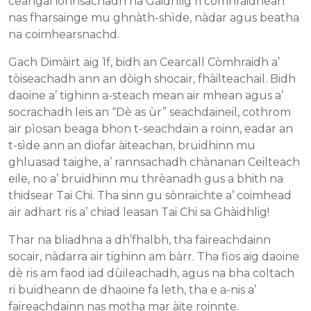
ceangal ionnsachadh na Gàidhlig ri còmhraidhean
nas fharsainge mu ghnàth-shìde, nàdar agus beatha
na coimhearsnachd.
Gach Dimàirt aig 1f, bidh an Cearcall Còmhraidh a’
tòiseachadh ann an dòigh shocair, fhàilteachail. Bidh
daoine a’ tighinn a-steach mean air mhean agus a’
socrachadh leis an “Dè as ùr” seachdaineil, cothrom
air pìosan beaga bhon t-seachdain a roinn, eadar an
t-sìde ann an diofar àiteachan, bruidhinn mu
ghluasad taighe, a’ rannsachadh chànanan Ceilteach
eile, no a’ bruidhinn mu thrèanadh gus a bhith na
thidsear Tai Chi. Tha sinn gu sònraichte a’ coimhead
air adhart ris a’ chiad leasan Tai Chi sa Ghàidhlig!
Thar na bliadhna a dh’fhalbh, tha faireachdainn
socair, nàdarra air tighinn am bàrr. Tha fios aig daoine
dè ris am faod iad dùileachadh, agus na bha coltach
ri buidheann de dhaoine fa leth, tha e a-nis a’
faireachdainn nas motha mar àite roinnte.