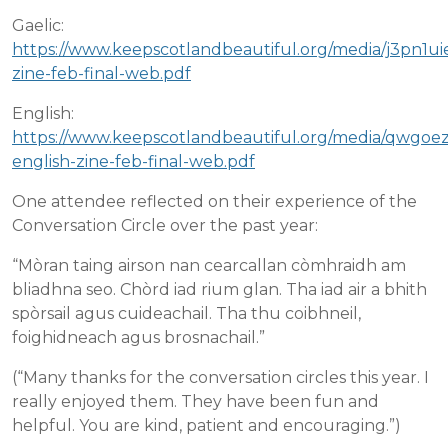
Gaelic:
https://www.keepscotlandbeautiful.org/media/j3pn1uie
zine-feb-final-web.pdf
English:
https://www.keepscotlandbeautiful.org/media/qwgoez
english-zine-feb-final-web.pdf
One attendee reflected on their experience of the
Conversation Circle over the past year:
“Mòran taing airson nan cearcallan còmhraidh am
bliadhna seo. Chòrd iad rium glan. Tha iad air a bhith
spòrsail agus cuideachail. Tha thu coibhneil,
foighidneach agus brosnachail.”
(“Many thanks for the conversation circles this year. I
really enjoyed them. They have been fun and
helpful. You are kind, patient and encouraging.”)