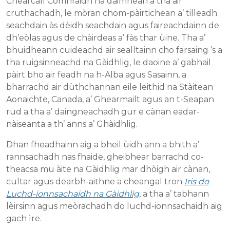
Chearcall Còmhraidh na dàimhean a tha air
cruthachadh, le mòran chom-pàirtichean a’ tilleadh
seachdain às dèidh seachdain agus faireachdainn de
dh’eòlas agus de chàirdeas a’ fàs thar ùine. Tha a’
bhuidheann cuideachd air sealltainn cho farsaing ’s a
tha ruigsinneachd na Gàidhlig, le daoine a’ gabhail
pàirt bho air feadh na h-Alba agus Sasainn, a
bharrachd air dùthchannan eile leithid na Stàitean
Aonaichte, Canada, a’ Ghearmailt agus an t-Seapan
rud a tha a’ daingneachadh gur e cànan eadar-
nàiseanta a th’ anns a’ Ghàidhlig.
Dhan fheadhainn aig a bheil ùidh ann a bhith a’
rannsachadh nas fhaide, gheibhear barrachd co-
theacsa mu àite na Gàidhlig mar dhòigh air cànan,
cultar agus dearbh-aithne a cheangal tron
Iris do
Luchd-ionnsachaidh na Gàidhlig
, a tha a’ tabhann
lèirsinn agus meòrachadh do luchd-ionnsachaidh aig
gach ìre.