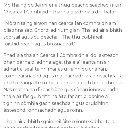
Mo thaing do Jennifer a thug beachd seachad mun
Chearcall Còmhraidh thar na bliadhna a dh’fhalbh:
“Mòran taing airson nan cearcallan còmhraidh am
bliadhna seo. Chòrd iad rium glan. Tha iad air a bhith
spòrsail agus cuideachail. Tha thu coibhneil,
foighidneach agus brosnachail.”
Fhad ’s a tha an Cearcall Còmhraidh a’ dol a-steach
dhan dàrna bliadhna aige, tha e a’ leantainn air
adhart a’ sealltainn mar as urrainn do chànan,
coimhearsnachd agus mothachadh àrainneachdail a
bhith ceangailte ri chèile ann an dòigh bhrìoghmhor.
Nas motha na dìreach àite gus cànan ionnsachadh,
tha e air fàs gu bhith na àite far am bi daoine a’
tighinn còmhla gach seachdain gus bruidhinn,
èisteachd, ionnsachadh agus roinn.
Tha e air a bhith sgoinneil àite roinnte sàbhailte a